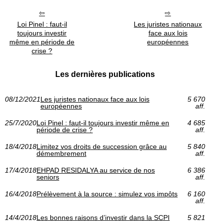
Loi Pinel : faut-il
Les juristes nationaux
toujours investir
face aux lois
même en période de
européennes
crise ?
Les dernières publications
08/12/2021
Les juristes nationaux face aux lois
5 670
européennes
aff.
25/7/2020
Loi Pinel : faut-il toujours investir même en
4 685
période de crise ?
aff.
18/4/2018
Limitez vos droits de succession grâce au
5 840
démembrement
aff.
17/4/2018
EHPAD RESIDALYA au service de nos
6 386
seniors
aff.
16/4/2018
Prélèvement à la source : simulez vos impôts
6 160
aff.
14/4/2018
Les bonnes raisons d’investir dans la SCPI
5 821