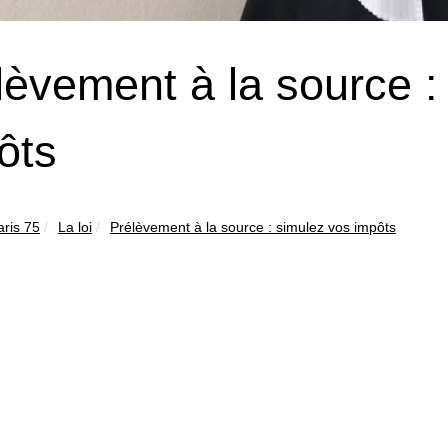
lèvement à la source :
ôts
aris 75
La loi
Prélèvement à la source : simulez vos impôts