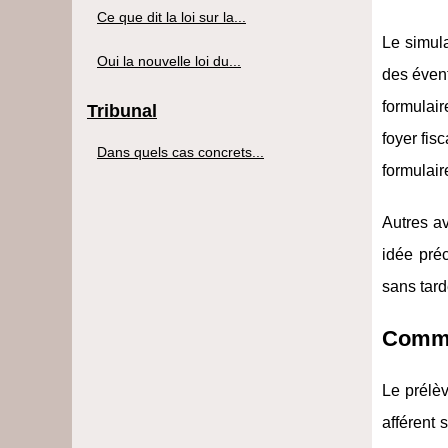
Ce que dit la loi sur la...
Le simula
Oui la nouvelle loi du...
des évent
formulai
Tribunal
foyer fis
Dans quels cas concrets...
formulair
Autres av
idée pré
sans tard
Commen
Le prélèv
afférent 