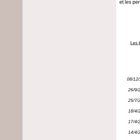
et les pe
Les 
08/12
26/9/
25/7/
18/4/
17/4/
14/4/