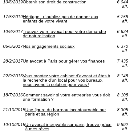
10/6/2019
Obtenir son droit de construction
6 044
aff.
17/5/2019
Héritage : n'oubliez pas de donner aux
5 758
enfants de votre vivant
aff.
10/8/2017
Trouvez votre avocat pour votre démarche
6 634
de naturalisation
aff.
05/5/2017
Nos engagements sociaux
6 370
aff.
28/2/2017
Un avocat à Paris pour gérer vos finances
7 435
aff.
22/9/2016
Vous montez votre cabinet d'avocat et êtes à
8 148
la recherche d'un local pour vos bureaux,
aff.
nous avons la solution pour vous !
18/7/2016
Comment savoir si votre entreprise vous doit
8 108
une formation ?
aff.
21/10/2015
Une figure du barreau incontournable sur
8 305
paris et sa région
aff.
10/10/2015
Un avocat incroyable sur paris, trouvé grâce
9 892
à mes rêves
aff.