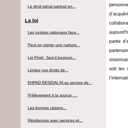
personne
Le droit pénal partout en...
d’acquéri
La loi
collabora
aujourd'h
Les juristes nationaux face...
partie d
Peut-on signer une rupture...
partenai
Loi Pinel : faut-il toujours...
visionnai
soit les 
Limitez vos droits de...
l’interna
EHPAD RESIDALYA au service de...
Prélèvement à la source :...
Les bonnes raisons...
Résidences avec services et...