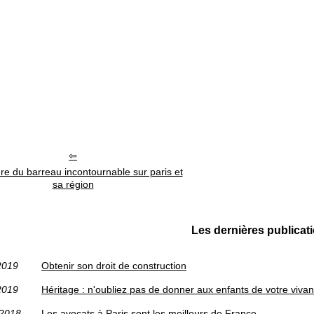
re du barreau incontournable sur paris et
sa région
Les dernières publicat
2019
Obtenir son droit de construction
2019
Héritage : n'oubliez pas de donner aux enfants de votre vivan
/2018
Les avocats à Paris sont les meilleurs de France