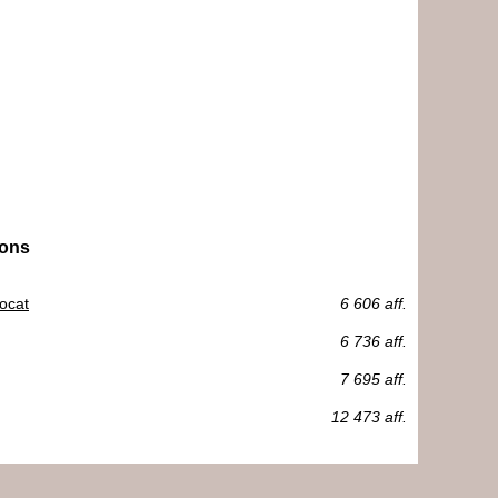
ions
vocat
6 606 aff.
6 736 aff.
7 695 aff.
12 473 aff.