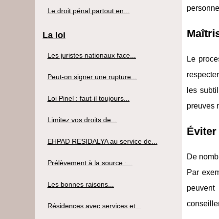
personnel
Le droit pénal partout en...
Maîtri
La loi
Les juristes nationaux face...
Le proce
respecter
Peut-on signer une rupture...
les subti
Loi Pinel : faut-il toujours...
preuves n
Limitez vos droits de...
Éviter
EHPAD RESIDALYA au service de...
De nombr
Prélèvement à la source :...
Par exem
Les bonnes raisons...
peuvent 
conseille
Résidences avec services et...