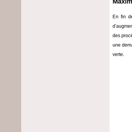
Maxim
En fin d
d'augmen
des procé
une dema
verte.