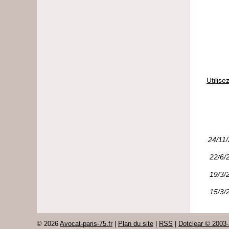
Utilis
24/11
22/6/
19/3/
15/3/
© 2026
Avocat-paris-75.fr
|
Plan du site
|
RSS
|
Dotclear © 2003