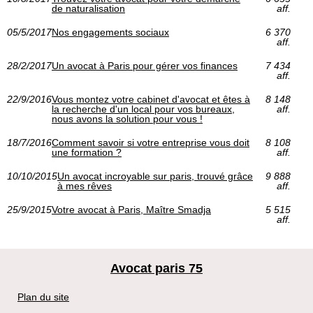
de naturalisation
aff.
05/5/2017
Nos engagements sociaux
6 370
aff.
28/2/2017
Un avocat à Paris pour gérer vos finances
7 434
aff.
22/9/2016
Vous montez votre cabinet d'avocat et êtes à
8 148
la recherche d'un local pour vos bureaux,
aff.
nous avons la solution pour vous !
18/7/2016
Comment savoir si votre entreprise vous doit
8 108
une formation ?
aff.
10/10/2015
Un avocat incroyable sur paris, trouvé grâce
9 888
à mes rêves
aff.
25/9/2015
Votre avocat à Paris, Maître Smadja
5 515
aff.
Avocat paris 75
Plan du site