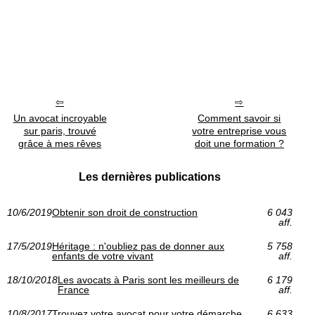
Un avocat incroyable
Comment savoir si
sur paris, trouvé
votre entreprise vous
grâce à mes rêves
doit une formation ?
Les dernières publications
10/6/2019
Obtenir son droit de construction
6 043
aff.
17/5/2019
Héritage : n'oubliez pas de donner aux
5 758
enfants de votre vivant
aff.
18/10/2018
Les avocats à Paris sont les meilleurs de
6 179
France
aff.
10/8/2017
Trouvez votre avocat pour votre démarche
6 633