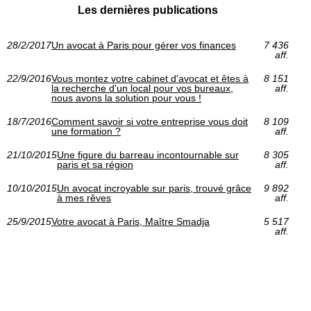
Les dernières publications
28/2/2017
Un avocat à Paris pour gérer vos finances
7 436
aff.
22/9/2016
Vous montez votre cabinet d'avocat et êtes à
8 151
la recherche d'un local pour vos bureaux,
aff.
nous avons la solution pour vous !
18/7/2016
Comment savoir si votre entreprise vous doit
8 109
une formation ?
aff.
21/10/2015
Une figure du barreau incontournable sur
8 305
paris et sa région
aff.
10/10/2015
Un avocat incroyable sur paris, trouvé grâce
9 892
à mes rêves
aff.
25/9/2015
Votre avocat à Paris, Maître Smadja
5 517
aff.